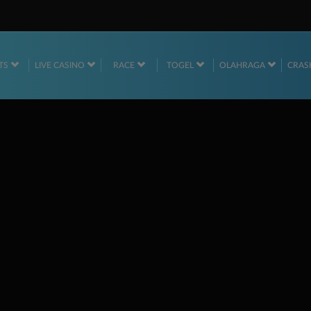
TS
LIVE CASINO
RACE
TOGEL
OLAHRAGA
CRAS