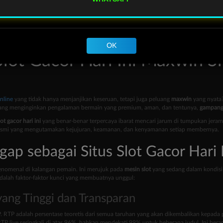
axwin Slot Online Gampang Menang Resmi
OK
lot Gacor Hari Ini Maxwin 
online
yang tidak hanya menjanjikan keseruan, tetapi juga peluang
maxwin
yang nyata?
ng menginginkan pengalaman bermain yang premium, aman, dan tentunya,
gampang
lot gacor hari ini
yang benar-benar terpercaya ibarat mencari jarum di tumpukan jerami.
resmi yang mengutamakan kejujuran, keamanan, dan kenyamanan setiap membernya.
 sebagai Situs Slot Gacor Hari I
fenomenal di kalangan pemain. Ini merujuk pada
mesin slot
yang sedang dalam kondisi
adalah faktor-faktor kunci yang membuatnya unggul:
 yang Tinggi dan Transparan
. RTP adalah persentase teoretis dari semua taruhan yang akan dikembalikan kepad
 live seringkali di atas 96%, bahkan mendekati 99% untuk beberapa judul. Ini berar