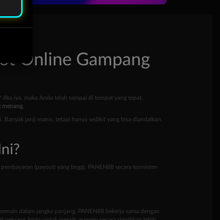
Slot Online Gampang
 Jika iya, maka Anda telah sampai di tempat yang tepat.
 menang
.
 Banyak janji manis, tetapi hanya sedikit yang bisa diandalkan.
ni?
 pembayaran (payout) yang tinggi. PANEN88 secara konsisten
a pemain dalam jangka panjang. PANEN88 bekerja sama dengan
ti peluang Anda untuk meraih maxwin secara signifikan lebih