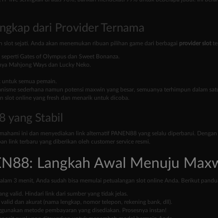
engkap dari Provider Ternama
an slot sejati. Anda akan menemukan ribuan pilihan game dari berbagai
provider slot
te
 seperti Gates of Olympus dan Sweet Bonanza.
ohnya Mahjong Ways dan Lucky Neko.
k untuk semua pemain.
nisme sederhana namun potensi maxwin yang besar, semuanya terhimpun dalam satu
an slot online yang fresh dan menarik untuk dicoba.
8 yang Stabil
ahami ini dan menyediakan link alternatif PANEN88 yang selalu diperbarui. Dengan
n link terbaru yang diberikan oleh customer service resmi.
NEN88: Langkah Awal Menuju Max
am 3 menit, Anda sudah bisa memulai petualangan slot online Anda. Berikut pandu
yang valid. Hindari link dari sumber yang tidak jelas.
 valid dan akurat (nama lengkap, nomor telepon, rekening bank, dll).
nggunakan metode pembayaran yang disediakan. Prosesnya instan!