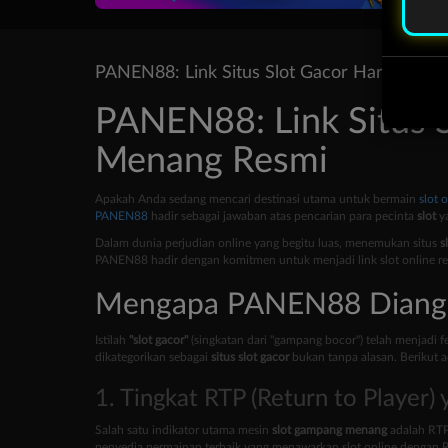
PANEN88: Link Situs Slot Gacor Hari Ini M
PANEN88: Link Situs S
Menang Resmi
Apakah Anda sedang mencari destinasi utama untuk bermain
slot 
PANEN88
hadir sebagai jawaban atas pencarian para pecinta
slot
ya
Dalam dunia perjudian online yang begitu luas, menemukan situs
s
PANEN88 hadir dengan komitmen untuk menjadi link slot online 
Mengapa PANEN88 Dianggap
Istilah
"slot gacor"
(singkatan dari "gampang bocor") telah menjadi 
dikategorikan sebagai
situs slot gacor
bukan tanpa alasan. Berikut 
1. Tingkat RTP (Return to Player)
Salah satu indikator utama mesin
slot gampang menang
adalah RTP
penyedia permainan terbaik yang menawarkan slot online dengan RTP