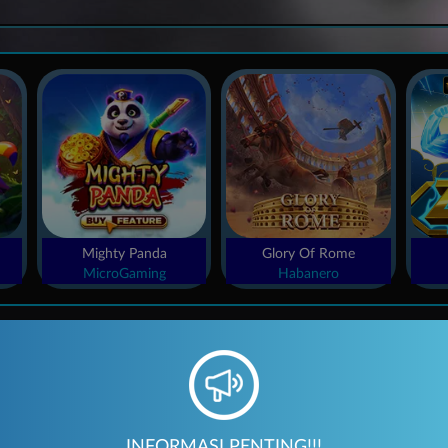
Mighty Panda
Glory Of Rome
MicroGaming
Habanero
INFORMASI PENTING!!!