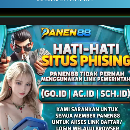
Anaconda Gold
9 Masks of Fire™ HyperSpins™
Pragmatic Play
MicroGaming