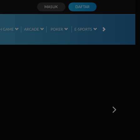
MASUK
DAFTAR
H GAME
ARCADE
POKER
E-SPORTS
SABUNG AYAM