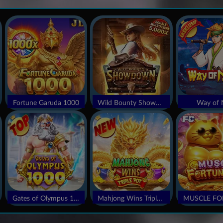
Fortune Garuda 1000
Wild Bounty Showdown
Way of 
Gates of Olympus 1000
Mahjong Wins Triple Pot