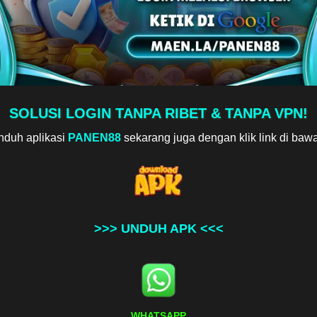
SOLUSI LOGIN TANPA RIBET & TANPA VPN!
nduh aplikasi
PANEN88
sekarang juga dengan klik link di baw
>>> UNDUH APK <<<
WHATSAPP