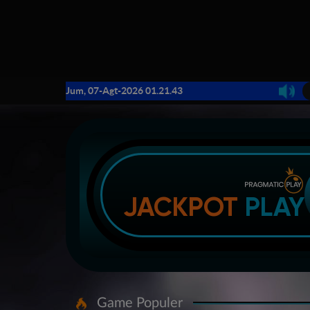
Jum, 07-Agt-2026 01.21.43
Terjadwal: PP Virtual Sports pada 30-Jun-2026 dari 15.00.00 sampai 30-Sep-2026 15
JACKPOT
PLAY
Game Populer